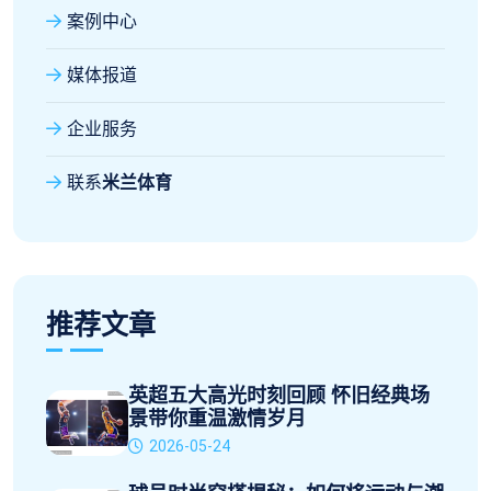
案例中心
媒体报道
企业服务
联系
米兰体育
推荐文章
英超五大高光时刻回顾 怀旧经典场
景带你重温激情岁月
2026-05-24