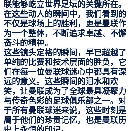
联能够屹立世界足坛的关键所在。
在这些动人的瞬间中，我们看到的
不仅是球场上的胜利，更是曼联作
为一个整体，不断追求卓越、不懈
奋斗的精神。
这些镜头定格的瞬间，早已超越了
单纯的比赛和技术层面的胜负，它
们在每一位曼联球迷心中都具有深
远的意义。这些瞬间的泪水和欢
笑，让曼联成为了全球最具凝聚力
与传奇色彩的足球俱乐部之一。对
于所有曼联球迷来说，这些时刻是
属于他们的珍贵记忆，也是曼联历
史上永恒的印记。