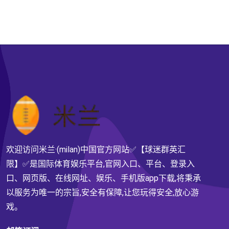
欢迎访问米兰·(milan)中国官方网站✅【球迷群英汇
限】✅是国际体育娱乐平台,官网入口、平台、登录入
口、网页版、在线网址、娱乐、手机版app下载,将秉承
以服务为唯一的宗旨,安全有保障,让您玩得安全,放心游
戏。