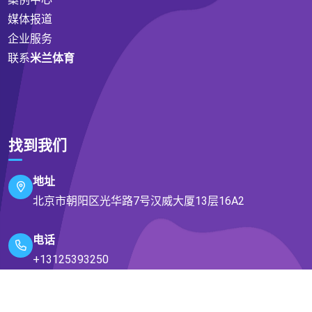
媒体报道
企业服务
联系
米兰体育
找到我们
地址
北京市朝阳区光华路7号汉威大厦13层16A2
电话
+13125393250
邮箱
yellowing@mac.com