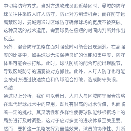
中切换防守方式。当对方进攻球员贴近禁区时，曼城的防守
球员往往采取人盯人防守，防止对方制造机会；而在防守远
离禁区时，曼城则通过区域防守确保球场的宽度不被突破。
这种灵活的战术运用，需要球员在极短的时间内判断并作出
反应。
另外，混合防守策略在面对强敌时可能会出现漏洞。在高强
度的比赛中，如果球员无法保持良好的体能和集中度，防守
体系可能会被打乱。此时，球队防线的配合可能出现脱节，
导致区域防守的漏洞被对方抓住。此外，人盯人防守也可能
会被对方通过快速换位和传球组合打破，造成防守失误。
总结：
通过以上分析，我们可以看出，人盯人与区域防守混合策略
在现代足球战术中的应用，既具有很高的战术价值，也面临
着一定的挑战。其灵活性和多样性使得球队能够根据场上的
局势进行及时调整，这对于应对多变的进攻体系至关重要。
然而，要将这一策略发挥到最佳效果，球员的协作性、判断