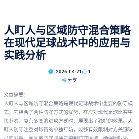
人盯人与区域防守混合策略
在现代足球战术中的应用与
实践分析
2026-04-21
1
分享
文章摘要：
人盯人与区域防守混合策略是现代足球战术中重要的防守模
式，它结合了两种防守方式的优势，在应对现代足球比赛中
快节奏、复杂多变的进攻方式时，展现出了独特的效果。人
盯人防守注重对球员的单独盯防，能够有效限制对方关键球
员的发挥；而区域防守则通过控制防守区域，确保团队协