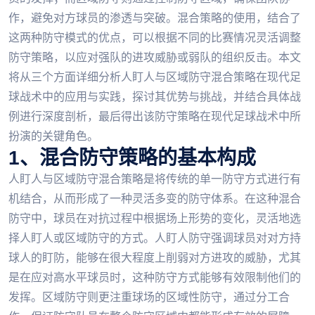
作，避免对方球员的渗透与突破。混合策略的使用，结合了
这两种防守模式的优点，可以根据不同的比赛情况灵活调整
防守策略，以应对强队的进攻威胁或弱队的组织反击。本文
将从三个方面详细分析人盯人与区域防守混合策略在现代足
球战术中的应用与实践，探讨其优势与挑战，并结合具体战
例进行深度剖析，最后得出该防守策略在现代足球战术中所
扮演的关键角色。
1、混合防守策略的基本构成
人盯人与区域防守混合策略是将传统的单一防守方式进行有
机结合，从而形成了一种灵活多变的防守体系。在这种混合
防守中，球员在对抗过程中根据场上形势的变化，灵活地选
择人盯人或区域防守的方式。人盯人防守强调球员对对方持
球人的盯防，能够在很大程度上削弱对方进攻的威胁，尤其
是在应对高水平球员时，这种防守方式能够有效限制他们的
发挥。区域防守则更注重球场的区域性防守，通过分工合