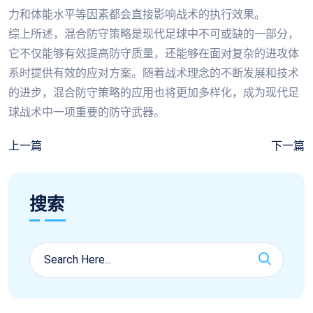
力和体能水平等因素都会直接影响战术的执行效果。
综上所述，混合防守策略是现代足球中不可或缺的一部分，
它不仅能够有效提高防守质量，还能够在面对复杂的进攻体
系时提供有效的应对方案。随着战术理念的不断发展和技术
的进步，混合防守策略的应用也将更加多样化，成为现代足
球战术中一项重要的防守武器。
上一篇
下一篇
搜索