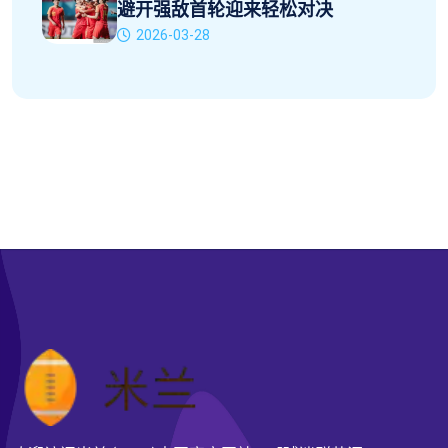
避开强敌首轮迎来轻松对决
2026-03-28