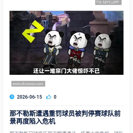
2026-06-15
0
那不勒斯遭遇重罚球员被判停赛球队前
景再度陷入危机