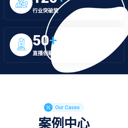
行业突破奖
50
+
直播创新奖
Our Cases
案例中心