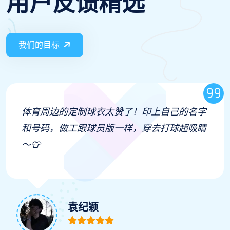
用户反馈精选
我们的目标
买的运动水杯周边，颜值高还防漏！带去健身
房被问爆链接，实用党爱了～💦
咸赛玉