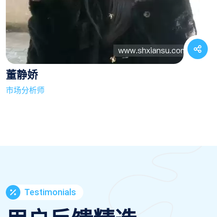
董静娇
市场分析师
Testimonials