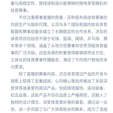
量与高稳定性，使球迷和观众能够随时随地享受精彩的
体育赛事。
不仅注重赛事直播的质量，还积极布局体育赛事的
内容生产与版权代理。公司与多个国际和国内知名体育
联盟和赛事组委会建立了长期稳定的合作关系，涉及的
体育项目包括但不限于足球、篮球、网球、乒乓球、赛
车等多个领域，涵盖了从地方性赛事到世界顶级体育盛
事的广泛内容。这些资源的积累使得能够提供全方位、
立体化的体育赛事传播服务，满足了不同用户群体的多
元需求。
除了直播和赛事内容，还在体育周边产品的开发与
销售上取得了显著成就。公司精心策划并推出了多款深
受体育迷喜爱的周边产品，包括球迷服饰、运动装备、
纪念品等。这些产品不仅在品质上严格把控，还融入了
独特的设计理念，深受体育爱好者的喜爱。通过这一业
务，进一步巩固了与广大体育粉丝的联系，成为了连接