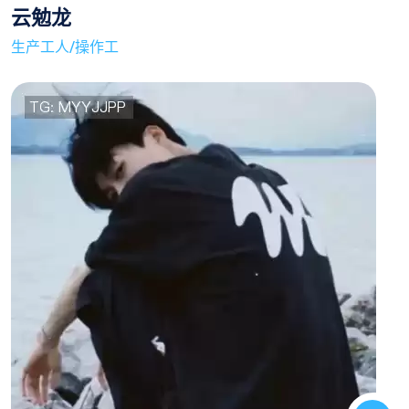
云勉龙
生产工人/操作工