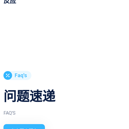
Faq's
问题速递
FAQ'S