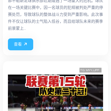
那不勒斯足球俱乐部近期遭遇了一场重大的危机。球队
在一场关键比赛中，因一名球员的犯规被判处严重的停
赛处罚，导致球队的整体战斗力受到严重影响。此次事
件不仅让球队的士气陷入低谷，而且给球队未来的赛季
前景蒙上...
查看