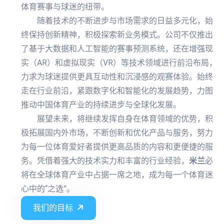
体育赛事与球迷的纽带。
随着技术的不断进步与市场需求的日益多元化，始
终保持创新精神，积极探索新业务模式。公司不仅推出
了基于大数据和人工智能的赛事预测系统，还在增强现
实（AR）和虚拟现实（VR）等技术领域进行前沿布局，
力求为球迷提供更具互动性和沉浸感的观赛体验。始终
走在行业前沿，紧跟数字化和智能化的发展趋势，力图
推动中国体育产业的持续进步与全球化发展。
展望未来，将继续发挥自身在体育领域的优势，积
极拓展国内外市场，不断创新和优化产品与服务，努力
为每一位体育爱好者提供更高品质的内容和更便捷的服
务。凭借着强大的技术实力和丰富的行业经验，
米兰
必
将在全球体育产业中占据一席之地，成为每一个体育迷
心中的“之选”。
我们的目标