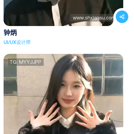
钟炳
UI/UX设计师