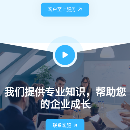
客户至上服务
我们提供专业知识，帮助您
的企业成长
联系客服