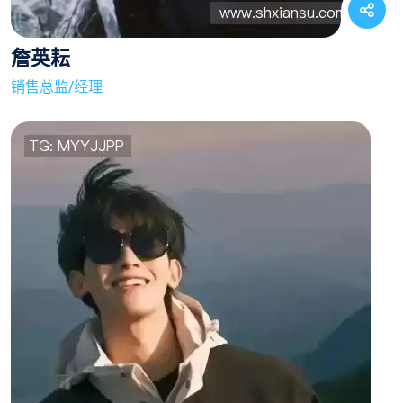
詹英耘
销售总监/经理